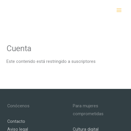
Ir
al
contenido
Cuenta
Este contenido está restringido a suscriptores
Conócenos
Para mujeres
comprometidas
Contacto
Aviso legal
Cultura digital