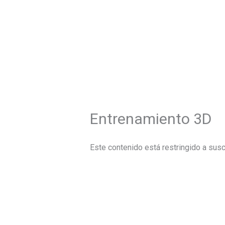
Ir
al
contenido
Entrenamiento 3D
Este contenido está restringido a susc