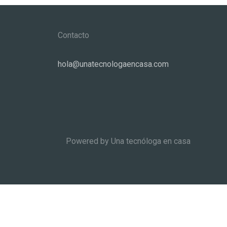
Contacto
hola@unatecnologaencasa.com
Powered by Una tecnóloga en casa