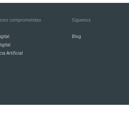
eres comprometidas
Síguenos
gital
Blog
igital
ia Artificial