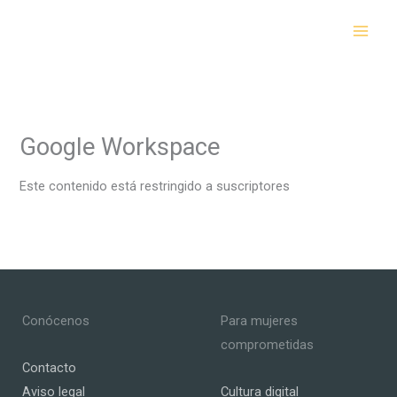
Ir
al
contenido
Google Workspace
Este contenido está restringido a suscriptores
Conócenos
Para mujeres
comprometidas
Contacto
Aviso legal
Cultura digital