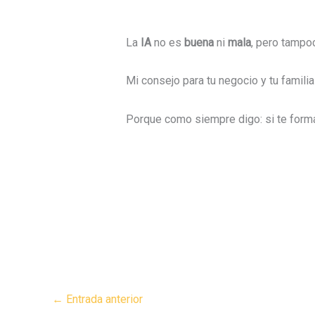
La
IA
no es
buena
ni
mala
, pero tamp
Mi consejo para tu negocio y tu familia
Porque como siempre digo: si te formas,
←
Entrada anterior