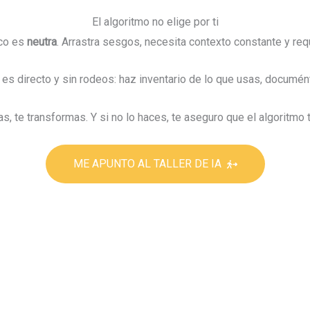
El algoritmo no elige por ti
oco es
neutra
. Arrastra sesgos, necesita contexto constante y re
 es directo y sin rodeos: haz inventario de lo que usas, documént
 te transformas. Y si no lo haces, te aseguro que el algoritmo t
ME APUNTO AL TALLER DE IA