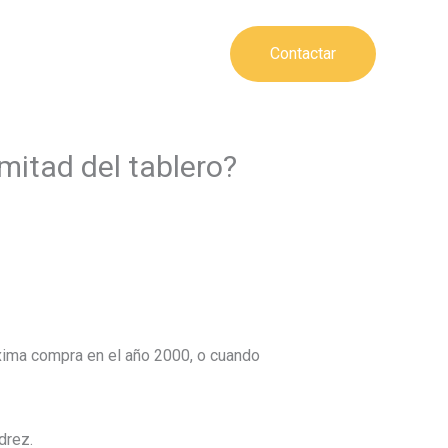
Contactar
bros
Cuenta
Accede
 mitad del tablero?
xima compra en el año 2000, o cuando
drez.