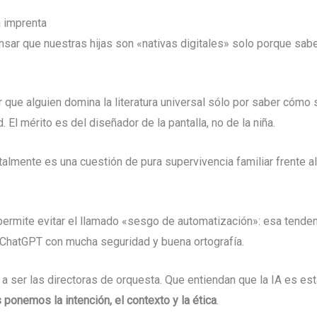
a imprenta
ar que nuestras hijas son «nativas digitales» solo porque saben
ue alguien domina la literatura universal sólo por saber cómo se
El mérito es del diseñador de la pantalla, no de la niña.
italmente es una cuestión de pura supervivencia familiar frente a
 permite evitar el llamado «sesgo de automatización»: esa tenden
o ChatGPT con mucha seguridad y buena ortografía.
a ser las directoras de orquesta. Que entiendan que la IA es est
 ponemos la intención, el contexto y la ética
.