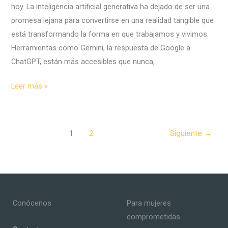
hoy. La inteligencia artificial generativa ha dejado de ser una
tu
promesa lejana para convertirse en una realidad tangible que
verano
está transformando la forma en que trabajamos y vivimos.
sea
Herramientas como Gemini, la respuesta de Google a
más
ChatGPT, están más accesibles que nunca,
fácil
y
La
Leer más »
divertido
Inteligencia
Artificial
Generativa,
1
2
Siguiente
→
¿la
abrazas
o
te
quedas
Conócenos
Para mujeres
atrás?
comprometidas