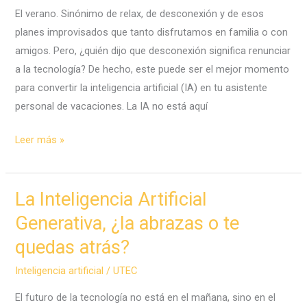
la
El verano. Sinónimo de relax, de desconexión y de esos
segunda
planes improvisados que tanto disfrutamos en familia o con
mitad
amigos. Pero, ¿quién dijo que desconexión significa renunciar
del
a la tecnología? De hecho, este puede ser el mejor momento
tablero?
para convertir la inteligencia artificial (IA) en tu asistente
Las
personal de vacaciones. La IA no está aquí
3
verdades
7
Leer más »
incómodas
formas
de
en
la
que
La Inteligencia Artificial
IA
la
Generativa, ¿la abrazas o te
Inteligencia
quedas atrás?
Artificial
puede
Inteligencia artificial
/
UTEC
hacer
El futuro de la tecnología no está en el mañana, sino en el
que