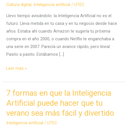
Cultura digital
,
Inteligencia artificial
/
UTEC
Llevo tiempo avisándolo: la Inteligencia Artificial no es el
futuro. Lleva metida en tu casa y en tu negocio desde hace
años. Estaba ahí cuando Amazon te sugería tu próxima
compra en el año 2000, o cuando Netflix te enganchaba a
una serie en 2007. Parecía un avance rápido, pero lineal.
Pasito a pasito. Estábamos […]
Tu
Leer más »
negocio
y
tu
7 formas en que la Inteligencia
familia,
Artificial puede hacer que tu
¿están
verano sea más fácil y divertido
listos
para
Inteligencia artificial
/
UTEC